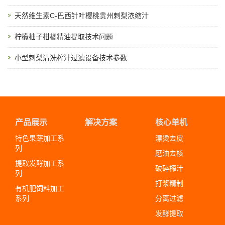
天然维生素C-巴西针叶樱桃贵州刺梨浓缩汁
柠檬柚子柑橘精油提取技术问题
小型刺梨清洗榨汁过滤设备技术参数
产品展示
解决方案
核心单机
特色果蔬加工系
漂烫去皮
列
磨油去核
提取发酵加工系
破碎榨汁
列
打浆精制
有机肥饲料加工
系列
分离过滤
发酵提取