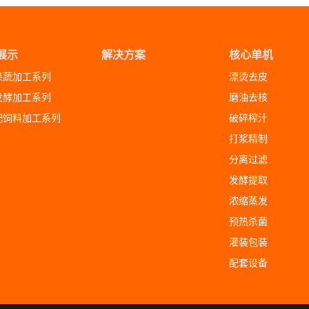
展示
解决方案
核心单机
果蔬加工系列
漂烫去皮
发酵加工系列
磨油去核
肥饲料加工系列
破碎榨汁
打浆精制
分离过滤
发酵提取
浓缩蒸发
预热杀菌
灌装包装
配套设备