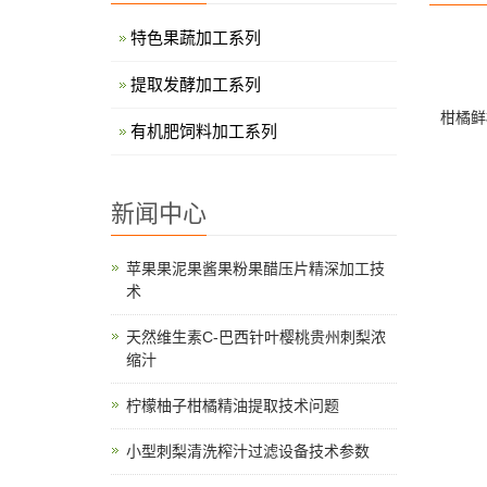
特色果蔬加工系列
提取发酵加工系列
柑橘鲜
有机肥饲料加工系列
新闻中心
苹果果泥果酱果粉果醋压片精深加工技
术
天然维生素C-巴西针叶樱桃贵州刺梨浓
缩汁
柠檬柚子柑橘精油提取技术问题
小型刺梨清洗榨汁过滤设备技术参数